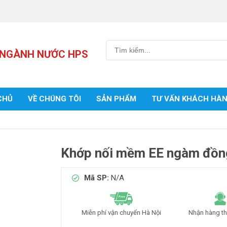
CHỦ
VỀ CHÚNG TÔI
SẢN PHẨM
TƯ VẤN KHÁCH HÀ
Khớp nối mềm EE ngàm đồn
Mã SP:
N/A
Miễn phí vận chuyển Hà Nội
Nhận hàng th