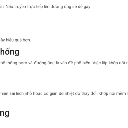
n. Nếu truyền trực tiếp lên đường ống sẽ dễ gây:
ày hiệu quả hơn.
thống
ừ hệ thống bơm và đường ống là vấn đề phổ biến. Việc lắp khớp nối
t
t hiện sai lệch nhỏ hoặc co giãn do nhiệt độ thay đổi. Khớp nối mề
ống