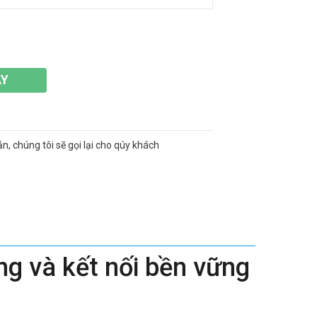
AY
ắn, chúng tôi sẽ gọi lại cho qúy khách
g và kết nối bền vững