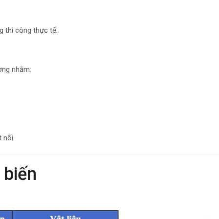
g thi công thực tế.
ường nhằm:
 nối.
 biến