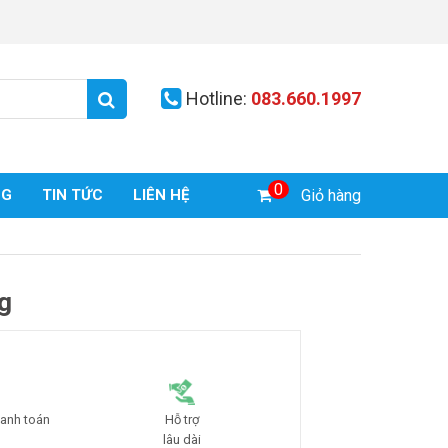
Search
Hotline:
083.660.1997
0
NG
TIN TỨC
LIÊN HỆ
Giỏ hàng
g
anh toán
Hỗ trợ
lâu dài