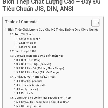
Bích Thép Chất Lượng Cao – Đầy Đủ
Tiêu Chuẩn JIS, DIN, ANSI
Table of Contents
Bích Thép Chất Lượng Cao Cho Hệ Thống Đường Ống Công Nghiệp
Tóm Tắt Nhanh:
Bích thép là gì?
Lợi ích chính
Điểm nổi bật
Bích Thép Là Gì?
Các Loại Bích Thép Phổ Biến Hiện Nay
Bích Thép Rỗng
Bích Thép Đặc (Bích Mù)
Bích Hàn Cổ (Welding Neck Flange)
Bích Hàn Trượt (Slip On Flange)
Chất Liệu Và Thông Số Kỹ Thuật
Chất liệu phổ biến
Tiêu chuẩn sản xuất
Áp lực làm việc
Kích thước
Công Dụng Và Lợi Ích Nổi Bật Của Bích Thép
Kết Nối Hệ Thống Đường Ống Chắc Chắn
Dễ Dàng Bảo Trì