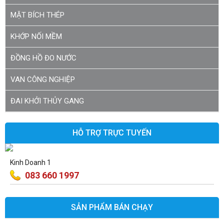
MẶT BÍCH THÉP
KHỚP NỐI MỀM
ĐỒNG HỒ ĐO NƯỚC
VAN CÔNG NGHIỆP
ĐAI KHỞI THỦY GANG
HỖ TRỢ TRỰC TUYẾN
Kinh Doanh 1
083 660 1997
SẢN PHẨM BÁN CHẠY