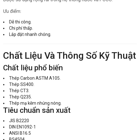
Ưu điểm:
Dễ thi công.
Chi phí thấp.
Lắp đặt nhanh chóng.
Chất Liệu Và Thông Số Kỹ Thuật
Chất liệu phổ biến
Thép Carbon ASTM A105.
Thép SS400.
Thép CT3.
Thép Q235.
Thép mạ kẽm nhúng nóng.
Tiêu chuẩn sản xuất
JIS B2220
DIN EN1092-1
ANSI B16.5
BS4504