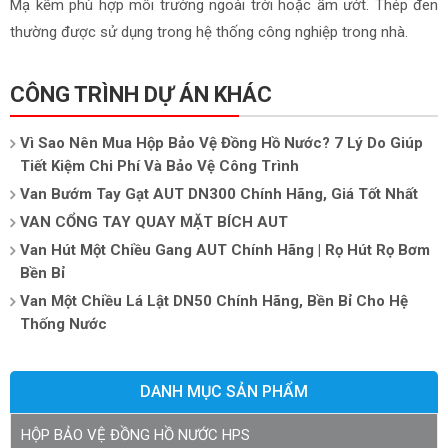
Mạ kẽm phù hợp môi trường ngoài trời hoặc ẩm ướt. Thép đen
thường được sử dụng trong hệ thống công nghiệp trong nhà.
CÔNG TRÌNH DỰ ÁN KHÁC
Vì Sao Nên Mua Hộp Bảo Vệ Đồng Hồ Nước? 7 Lý Do Giúp
Tiết Kiệm Chi Phí Và Bảo Vệ Công Trình
Van Bướm Tay Gạt AUT DN300 Chính Hãng, Giá Tốt Nhất
VAN CỔNG TAY QUAY MẶT BÍCH AUT
Van Hút Một Chiều Gang AUT Chính Hãng | Rọ Hút Rọ Bơm
Bền Bỉ
Van Một Chiều Lá Lật DN50 Chính Hãng, Bền Bỉ Cho Hệ
Thống Nước
DANH MỤC SẢN PHẨM
HỘP BẢO VỆ ĐỒNG HỒ NƯỚC HPS