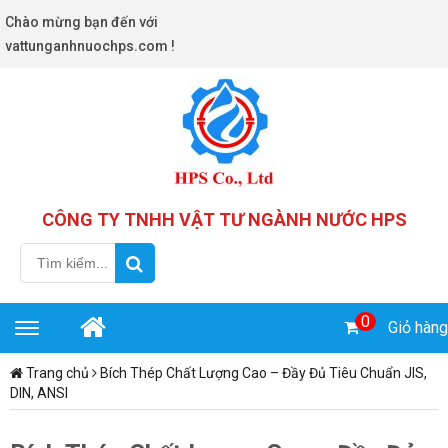
Chào mừng bạn đến với
vattunganhnuochps.com !
Search
0
Giỏ hàng
Toggle
navigation
Trang chủ
Bích Thép Chất Lượng Cao – Đầy Đủ Tiêu Chuẩn JIS,
DIN, ANSI