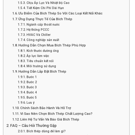
Chịu Áp Lực Và Nhiệt Độ Cao
Tiết Kiệm Chi Phí Dài Hạn
Ưu Điểm Của Bích Thép So Với Các Loại Kết Nối Khác
Ứng Dụng Thực Tế Của Bích Thép
Ngành cấp thoát nước
Hệ thống PCCC
HVAC Và Chiller
Công nghiệp sản xuất
Hướng Dẫn Chọn Mua Bích Thép Phù Hợp
Kích thước đường ống
Áp lực làm việc
Tiêu chuẩn kết nối
Môi trường sử dụng
Hướng Dẫn Lắp Đặt Bích Thép
Bước 1
Bước 2
Bước 3
Bước 4
Bước 5
Lưu ý
Chính Sách Bảo Hành Và Hỗ Trợ
Vì Sao Nên Chọn Bích Thép Chất Lượng Cao?
Liên Hệ Tư Vấn Và Báo Giá Bích Thép
FAQ – Câu Hỏi Thường Gặp
Bích thép dùng để làm gì?